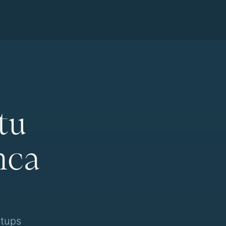
tu
nca
rtups